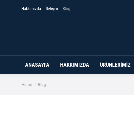
Hakkımızda
İletişim
Blog
ANASAYFA
HAKKIMIZDA
ÜRÜNLERIMIZ
You are here:
Home
Blog