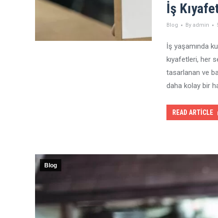
İş Kıyafe
Blog
By
admin
İş yaşamında kull
kıyafetleri, her 
tasarlanan ve baş
daha kolay bir h
READ ARTICLE
Blog