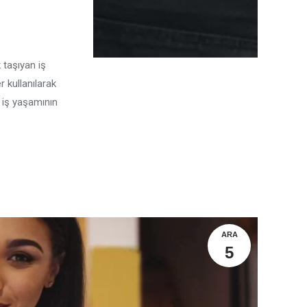
k taşıyan iş
r kullanılarak
u iş yaşamının
ARA
5