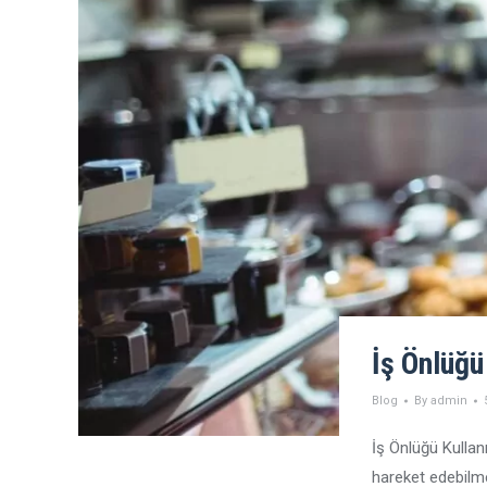
İş Önlüğü
Blog
By
admin
İş Önlüğü Kullanı
hareket edebilme