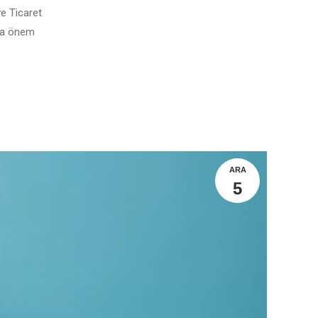
ve Ticaret
kça önem
ARA
5