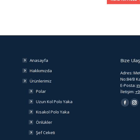
Bize Ulaş
Anasayfa
Hakkımızda
Adres: Met
No:84/B K
Ürünlerimiz
E-Posta:
i
Polar
İletişim:
+9
Find us on
Uzun Kol Polo Yaka
Facebo
In
Kısakol Polo Yaka
page
pa
Önlükler
opens
op
in
in
Şef Ceketi
new
ne