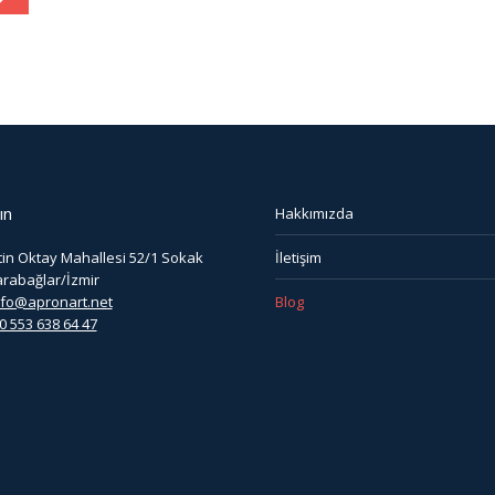
ın
Hakkımızda
in Oktay Mahallesi 52/1 Sokak
İletişim
arabağlar/İzmir
nfo@apronart.net
Blog
0 553 638 64 47
:
ok
stagram
ge
ens
w