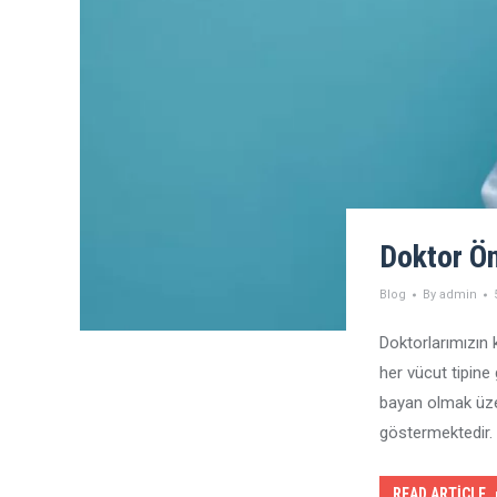
Doktor Ön
Blog
By
admin
Doktorlarımızın k
her vücut tipine
bayan olmak üzere
göstermektedir. 
READ ARTICLE