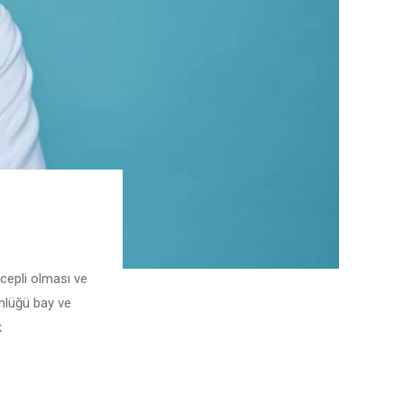
 cepli olması ve
önlüğü bay ve
k